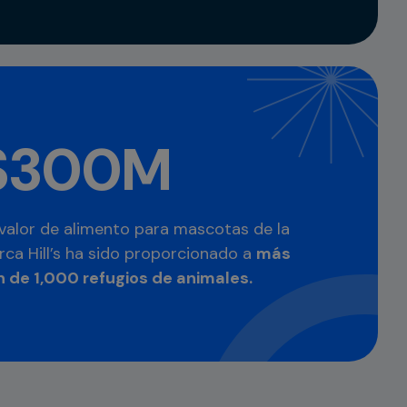
$300M
valor de alimento para mascotas de la
ca Hill’s ha sido proporcionado a
más
n de 1,000 refugios de animales.