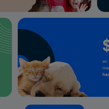
en 
mar
ha