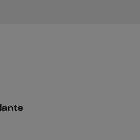
va
lante