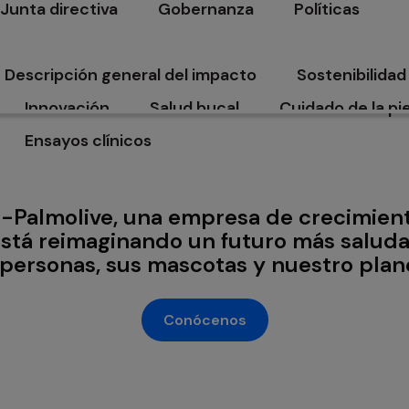
Junta directiva
Gobernanza
Políticas
Contáctenos
Pregunta
se abre en una pestaña nueva
se abre en una pestaña nueva
se abre en un
Descripción general del impacto
Sostenibilidad
se abre en una pestaña nueva
se abre en un
Innovación
Salud bucal
Cuidado de la pie
se abre en una pestaña nueva
se abre en una pestaña nueva
se abre en una 
Ensayos clínicos
Crear más sonrisas
se abre en una pestaña nueva
una pestaña nueva
-Palmolive, una empresa de crecimient
está reimaginando un futuro más salud
 personas, sus mascotas y nuestro plan
Conócenos